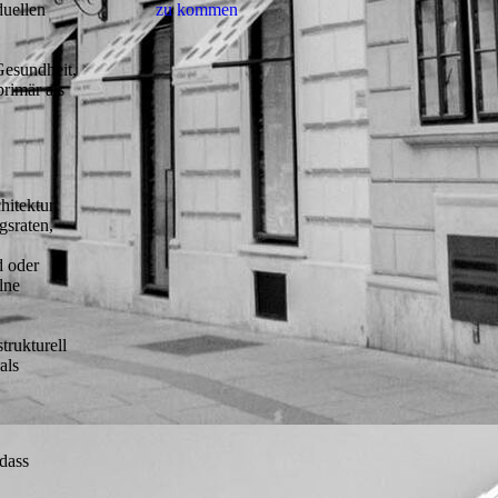
duellen
zu kommen
Gesundheit,
rimär als
itektur.
gsraten,
d oder
lne
rukturell
als
dass