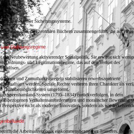
 Problemlagen,
menhänge,
gsdefizite moderner Sicherungssysteme.
r Befunde ist in drei zentralen Büchern zusammengeführt, die auf einer
en.
ns- und Ordnungsregime
 die Neubewertung aktivierender Sozialpolitik. Sie erweist sich wenige
als Ordnungs- und Legitimationsregime, das auf den Verlust des
aufzulösen.
ktionen und Zumutbarkeitsregeln stabilisieren erwerbszentrierte
vidualisiert werden. Soziale Rechte verlieren ihren Charakter als verl
 Teilhabemöglichkeiten umgeformt.
is zum Speenhamland-System (1795–1834) zurückverfolgen, in dem
beitsbezogenen Verhaltensanforderungen und moralischer Bewertung v
er Perspektive nicht als moderne Innovation, sondern als wiederkehrend
n.
egenbefunde
etrifft die Arbeitsanreizlogik einkommensbezogener Transfers. Bereits