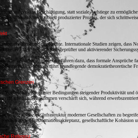
sierend auf prekäre Beschäftigung, statt soziale Aufstiege zu ermögliche
n, sondern als institutionell produzierter Prozess, der sich schrittweise
ekt
Inanspruchnahme sozialer Rechte. Internationale Studien zeigen, dass
ruktureller Effekt bedürftigkeitsgeprüfter und aktivierender Sicherungss
wie administrative Komplexität führen dazu, dass formale Ansprüche fa
h problematisch, sondern berührt grundlegende demokratietheoretische F
ogischen Grenzen
der Vollbeschäftigung unter Bedingungen steigender Produktivität und 
rwerbsarbeit und Einkommen verschärft sich, während erwerbszentrier
cherung als soziale Infrastruktur moderner Gesellschaften zu begreife
it, sondern auch Transformationsakzeptanz, gesellschaftliche Kohäsion 
ische Referenz