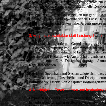
ich die US-amerikanischen Sozialexperimente zur N
Arbeitsangebots, sondern als institutionelle Reakt
Die empirischen Ergebnisse zeigten nur geringe Arbe
Bildung und subjektives Wohlbefinden. Diese Befu
Arbeitshemmnis, und legten nahe, Arbeitsanreize ni
analysieren.
3. Anspruchsarchitektur statt Leistungshöhe
Problematisch an modernen Grundsicherungssystemen
Die enge Verknüpfung von Einkommenssicherung, A
administrative Unsicherheit und begrenzte reale 
Entscheidend ist daher, wie Ansprüche organisiert s
kontrollorientiert. Diese Designfragen prägen Armu
Regelsatzdebatten.
Bereits im Speenhamland-System zeigte sich, dass
zu Stigmatisierung, Unsicherheit und Disziplinieru
institutionelle Effekte von Anspruchsordnungen ver
4. Niedriglohn, Erwerbsarmut und institutionel
Empirisch besonders aufschlussreich ist die Analys
Erwerbsarbeit für immer größere Teile der Bevölker