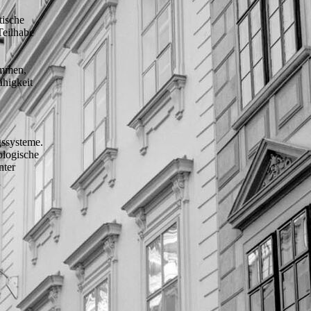
tische
Teilhabe
ommen,
ähigkeit
gssysteme.
ologische
nter