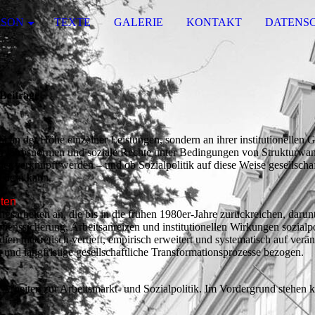
RSON
TEXTE
GALERIE
KONTAKT
DATENS
Beiträge
ht an der Höhe einzelner Leistungen, sondern an ihrer institutionellen G
rwerbsnormen und soziale Rechte unter Bedingungen von Strukturwan
r verknüpft werden – und ob Sozialpolitik auf diese Weise gesellschaf
ichern kann.
ten
sarbeiten an, die bis in die frühen 1980er-Jahre zurückreichen, darun
nssicherung, Arbeitsanreizen und institutionellen Wirkungen sozialpo
ien theoretisch vertieft, empirisch erweitert und systematisch auf verän
 und langfristige gesellschaftliche Transformationsprozesse bezogen.
r Arbeiten zur Arbeitsmarkt- und Sozialpolitik. Im Vordergrund stehen 