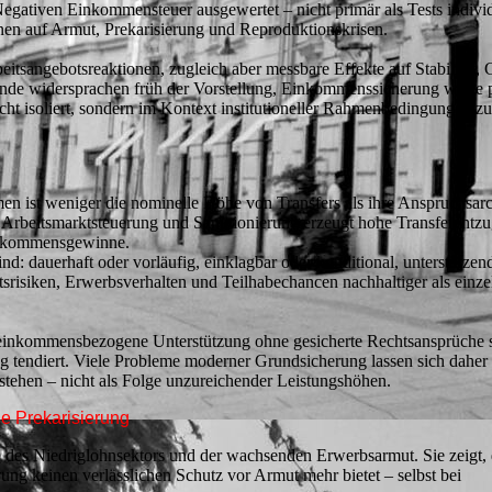
egativen Einkommensteuer ausgewertet – nicht primär als Tests indivi
ionen auf Armut, Prekarisierung und Reproduktionskrisen.
itsangebotsreaktionen, zugleich aber messbare Effekte auf Stabilität, 
nde widersprachen früh der Vorstellung, Einkommenssicherung wirke p
cht isoliert, sondern im Kontext institutioneller Rahmenbedingungen zu
 ist weniger die nominelle Höhe von Transfers als ihre Anspruchsarch
rbeitsmarktsteuerung und Sanktionierung erzeugt hohe Transferentzu
Einkommensgewinne.
ind: dauerhaft oder vorläufig, einklagbar oder konditional, unterstützen
tsrisiken, Erwerbsverhalten und Teilhabechancen nachhaltiger als einze
 einkommensbezogene Unterstützung ohne gesicherte Rechtsansprüche st
ng tendiert. Viele Probleme moderner Grundsicherung lassen sich daher 
stehen – nicht als Folge unzureichender Leistungshöhen.
le Prekarisierung
e des Niedriglohnsektors und der wachsenden Erwerbsarmut. Sie zeigt, 
ung keinen verlässlichen Schutz vor Armut mehr bietet – selbst bei