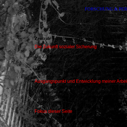
FORSCHUNG & PE
Zentrale Forschungsergebnisse und analytische 
Die Zukunft sozialer Sicherung
Die Zukunft sozialer Sicherung entscheidet sich nic
Ausschlaggebend ist, wie Einkommenssicherung, E
Prekarisierung und ökologischen Grenzen miteinande
Stabilität, Teilhabe und demokratische Akzeptanz s
Ausgangspunkt und Entwicklung meiner Arbei
Die hier gebündelten Analysen knüpfen an Forschung
Diplomarbeit sowie frühe Publikationen zu Einkomme
Instrumente. Diese Arbeiten wurden in späteren Stud
Arbeitsmarktstrukturen, neue Formen von Prekarität
Fokus dieser Seite
Diese Seite bündelt die zentralen Ergebnisse meine
tagespolitischen Bewertungen, sondern: