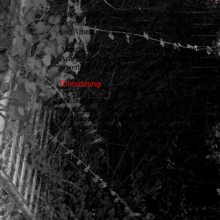
Das garantierte Mindesteinkommen wird in meinen A
Referenz. Es erlaubt, unterschiedliche Anspruchsar
und Arbeitsmarktintegration sichtbar zu machen.
Ausschlaggebend ist dabei nicht die Frage individu
Arbeitspflichten, Transferentzug und sozialen Rech
erwerbszentrierter Sicherungssysteme und möglicher
Einordnung
Die hier dargestellten Ergebnisse verstehen sich al
Sie machen sichtbar, dass viele heute breit diskuti
Grenzen und die Entkopplung von Arbeit und Einkom
veränderten Bedingungen an Aktualität gewonnen 