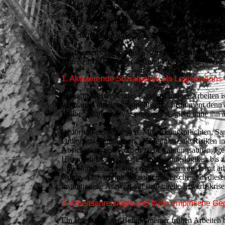
die analytische Rekonstruktion institutioneller
die Untersuchung empirischer Wirkungszusam
sowie die Identifikation struktureller Steuerun
Die theoretische und historische Ausarbeitung diese
Unterseite („Trilogie“) ausführlich vorgestellt werd
1. Aktivierende Sozialpolitik als Legitimatio
Ein richtungsweisendes Ergebnis meiner Arbeiten ist
wirksames arbeitsmarktpolitisches Instrument denn 
Vollbeschäftigungsversprechens reagiert, ohne ihn 
Bedürftigkeitsprüfungen, Mitwirkungspflichten, San
Ordnungsvorstellungen, während soziale Risiken indi
Absicherung und werden zu bewährungsabhängigen
Historisch lassen sich diese Steuerungslogiken b
Einkommenssicherung erstmals systematisch mit ar
wurde. Aktivierende Sozialpolitik erscheint in dies
institutionelle Antwort auf strukturelle Erwerbskrise
2. Arbeitsanreizlogik und frühe empirische G
Ein eigenständiger Befund meiner frühen Arbeiten b