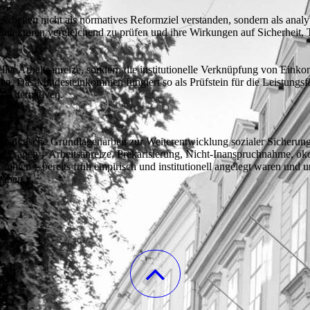
rbeiten nicht als normatives Reformziel verstanden, sondern als analy
chitekturen vergleichend zu prüfen und ihre Wirkungen auf Sicherheit, 
eller Arbeitsanreize, sondern die institutionelle Verknüpfung von Eink
ten. Das Mindesteinkommen fungiert so als Prüfstein für die Leistungsf
 Alternativen.
s analytische Grundlagenarbeit zur Weiterentwicklung sozialer Sicherun
erte Fragen – Arbeitsanreize, Prekarisierung, Nicht-Inanspruchnahme, ök
men – bereits früh empirisch und institutionell angelegt waren und u
haben.