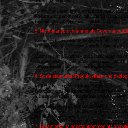
Vollzeitbeschäftigung.
Aktivierende Instrumente wirken hier häufig stabili
Prekarisierung erscheint damit nicht als Randphänome
Beschäftigtengruppen hinein ausdehnt.
5. Nicht-Inanspruchnahme als Governance-Eff
Besonders folgenreich ist die systematische Nicht-
kein individuelles Versagen darstellt, sondern ein st
Stigmatisierung, Kontroll- und Sanktionslogiken so
entwertet werden. Dies ist nicht nur sozialpolitisc
sozialer Rechte und staatlicher Legitimation.
6. Sozialstaat unter Produktivitäts- und ökol
Meine Arbeiten problematisieren früh das Leitbild 
Begrenzungen. Die strukturelle Entkopplung von E
Sicherungssysteme an funktionale Grenzen stoßen.
Ein wiederkehrender Befund ist daher, Einkommenssi
beeinflusst nicht nur individuelle Existenzsicherhe
demokratische Stabilität.
7. Garantiertes Mindesteinkommen als analyt