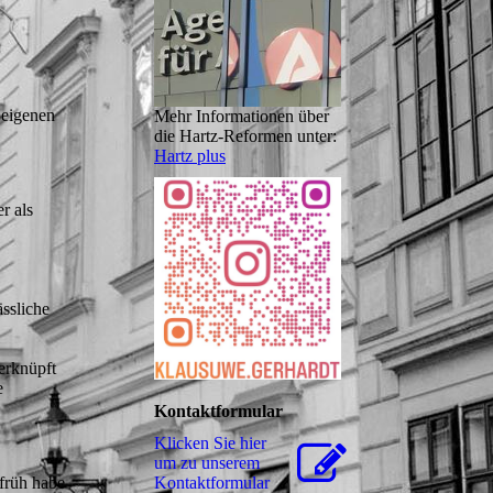
 eigenen
Mehr Informationen über
die Hartz-Reformen unter:
Hartz plus
r als
ässliche
erknüpft
e
Kontaktformular
Klicken Sie hier
um zu unserem
 früh habe
Kon­takt­for­mu­lar