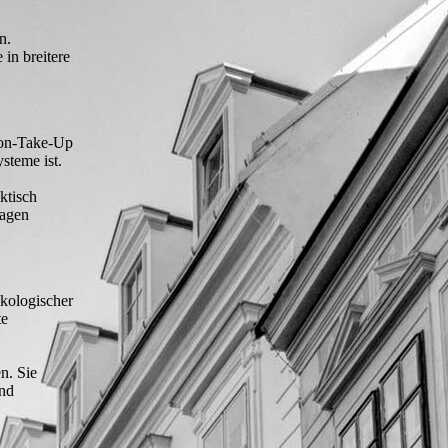
n.
 in breitere
 Non-Take-Up
ysteme ist.
ktisch
ragen
ökologischer
te
n. Sie
und