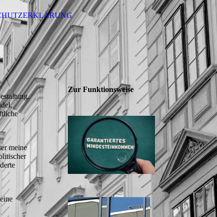
CHUTZERKLÄRUNG
Zur Funktionsweise
estaltung.
del,
tliche
ter meine
litischer
derte
keine